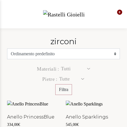
0
zirconi
Materiali
Pietre
Filtra
Anello PrincessBlue
Anello Sparklings
334,00
€
545,00
€